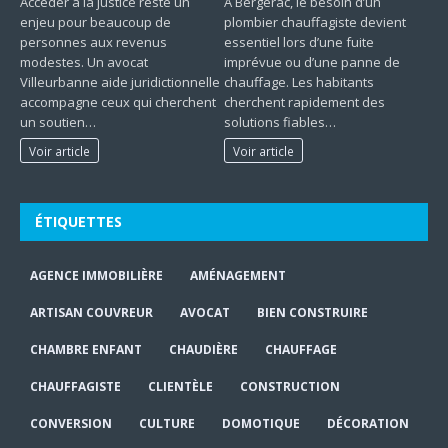
Accéder à la justice reste un
À Bergerac, le besoin d’un
enjeu pour beaucoup de
plombier chauffagiste devient
personnes aux revenus
essentiel lors d’une fuite
modestes. Un avocat
imprévue ou d’une panne de
Villeurbanne aide juridictionnelle
chauffage. Les habitants
accompagne ceux qui cherchent
cherchent rapidement des
un soutien…
solutions fiables…
Voir article
Voir article
ÉTIQUETTES
AGENCE IMMOBILIÈRE
AMÉNAGEMENT
ARTISAN COUVREUR
AVOCAT
BIEN CONSTRUIRE
CHAMBRE ENFANT
CHAUDIÈRE
CHAUFFAGE
CHAUFFAGISTE
CLIENTÈLE
CONSTRUCTION
CONVERSION
CULTURE
DOMOTIQUE
DÉCORATION