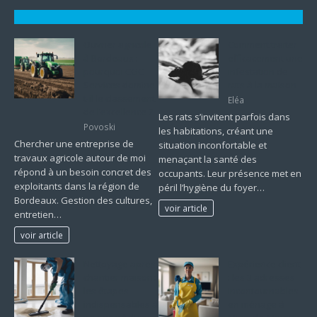
Ouvrier agricole
Comment traiter
à Bordeaux :
efficacement une
pourquoi CGC
infestation de
Services domine-
rats à la maison
t-il le classement
Eléa
de l’excellence ?
Les rats s’invitent parfois dans
Povoski
les habitations, créant une
Chercher une entreprise de
situation inconfortable et
travaux agricole autour de moi
menaçant la santé des
répond à un besoin concret des
occupants. Leur présence met en
exploitants dans la région de
péril l’hygiène du foyer…
Bordeaux. Gestion des cultures,
voir article
entretien…
voir article
Nettoyage apres
Expérience client
chantier maison :
: les 3 adresses
les étapes
incontournables
indispensables à
en ménage à