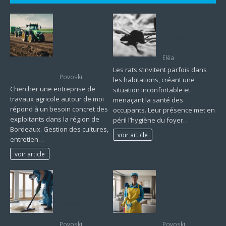
Ouvrier agricole
Comment traiter
à Bordeaux :
efficacement une
pourquoi CGC
infestation de
Services domine-
rats à la maison
t-il le classement
Eléa
de l’excellence ?
Les rats s’invitent parfois dans
Povoski
les habitations, créant une
Chercher une entreprise de
situation inconfortable et
travaux agricole autour de moi
menaçant la santé des
répond à un besoin concret des
occupants. Leur présence met en
exploitants dans la région de
péril l’hygiène du foyer…
Bordeaux. Gestion des cultures,
voir article
entretien…
voir article
Nettoyage apres
Expérience client
chantier maison :
: les 3 adresses
les étapes
incontournables
indispensables à
en ménage à
ne pas négliger
Mont-de-Marsan
Povoski
Povoski