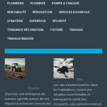
PLOMBERIE
PLOMBIER
POMPE A CHALEUR
RENTABILITÉ
RÉNOVATION
SERVICES À DOMICILE
STRATÉGIE
SUPERFICIE
SÉCURITÉ
TENDANCE DÉCORATION
TOITURE
TRAVAUX
TRAVAUX MAISON
Ouvrier agricole
Comment traiter
à Bordeaux :
efficacement une
pourquoi CGC
infestation de
Services domine-
rats à la maison
t-il le classement
Eléa
de l’excellence ?
Les rats s’invitent parfois dans
Povoski
les habitations, créant une
Chercher une entreprise de
situation inconfortable et
travaux agricole autour de moi
menaçant la santé des
répond à un besoin concret des
occupants. Leur présence met en