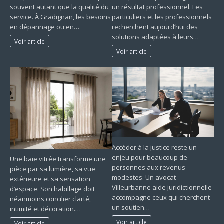
souvent autant que la qualité du
un résultat professionnel. Les
service. À Gradignan, les besoins
particuliers et les professionnels
en dépannage ou en…
recherchent aujourd’hui des
solutions adaptées à leurs…
Voir article
Voir article
Accéder à la justice reste un
enjeu pour beaucoup de
Une baie vitrée transforme une
personnes aux revenus
pièce par sa lumière, sa vue
modestes. Un avocat
extérieure et sa sensation
Villeurbanne aide juridictionnelle
d’espace. Son habillage doit
accompagne ceux qui cherchent
néanmoins concilier clarté,
un soutien…
intimité et décoration.…
Voir article
Voir article