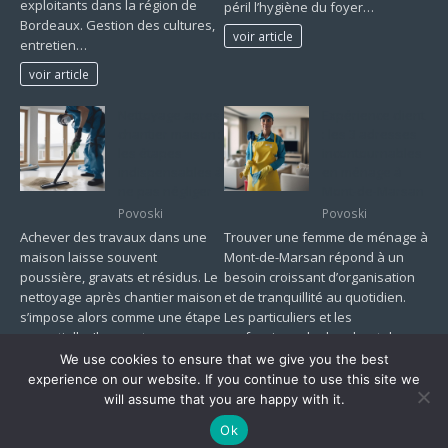
exploitants dans la région de
péril l’hygiène du foyer…
Bordeaux. Gestion des cultures,
voir article
entretien…
voir article
Nettoyage apres
Expérience client
chantier maison :
: les 3 adresses
les étapes
incontournables
indispensables à
en ménage à
ne pas négliger
Mont-de-Marsan
Povoski
Povoski
Achever des travaux dans une
Trouver une femme de ménage à
maison laisse souvent
Mont-de-Marsan répond à un
poussière, gravats et résidus. Le
besoin croissant d’organisation
nettoyage après chantier maison
et de tranquillité au quotidien.
s’impose alors comme une étape
Les particuliers et les
essentielle. Il permet…
professionnels cherchent des…
We use cookies to ensure that we give you the best
voir article
voir article
experience on our website. If you continue to use this site we
will assume that you are happy with it.
Ok
Copyright © 2026 | Thème WordPress par
MH Themes