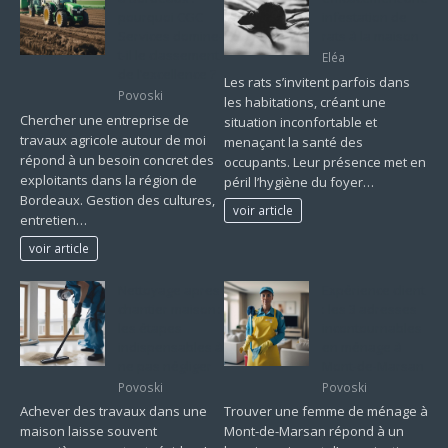
pourquoi CGC
infestation de
Services domine-
rats à la maison
t-il le classement
Eléa
de l’excellence ?
Les rats s’invitent parfois dans
Povoski
les habitations, créant une
Chercher une entreprise de
situation inconfortable et
travaux agricole autour de moi
menaçant la santé des
répond à un besoin concret des
occupants. Leur présence met en
exploitants dans la région de
péril l’hygiène du foyer…
Bordeaux. Gestion des cultures,
voir article
entretien…
voir article
Nettoyage apres
Expérience client
chantier maison :
: les 3 adresses
les étapes
incontournables
indispensables à
en ménage à
ne pas négliger
Mont-de-Marsan
Povoski
Povoski
Achever des travaux dans une
Trouver une femme de ménage à
maison laisse souvent
Mont-de-Marsan répond à un