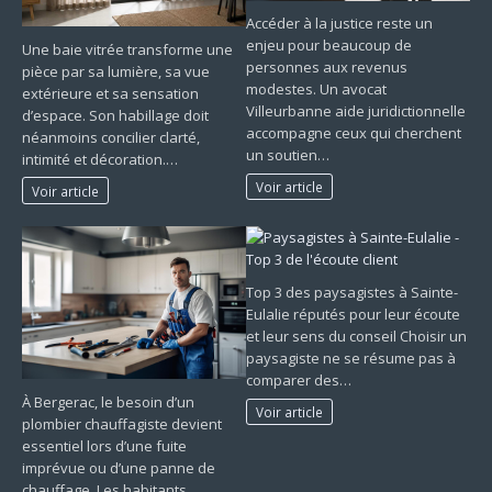
Accéder à la justice reste un
enjeu pour beaucoup de
Une baie vitrée transforme une
personnes aux revenus
pièce par sa lumière, sa vue
modestes. Un avocat
extérieure et sa sensation
Villeurbanne aide juridictionnelle
d’espace. Son habillage doit
accompagne ceux qui cherchent
néanmoins concilier clarté,
un soutien…
intimité et décoration.…
Voir article
Voir article
Top 3 des paysagistes à Sainte-
Eulalie réputés pour leur écoute
et leur sens du conseil Choisir un
paysagiste ne se résume pas à
comparer des…
À Bergerac, le besoin d’un
Voir article
plombier chauffagiste devient
essentiel lors d’une fuite
imprévue ou d’une panne de
chauffage. Les habitants