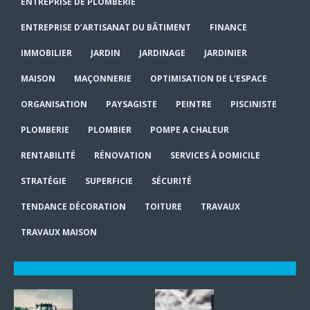
ENTREPRISE DE PLOMBERIE
ENTREPRISE D’ARTISANAT DU BÂTIMENT
FINANCE
IMMOBILIER
JARDIN
JARDINAGE
JARDINIER
MAISON
MAÇONNERIE
OPTIMISATION DE L’ESPACE
ORGANISATION
PAYSAGISTE
PEINTRE
PISCINISTE
PLOMBERIE
PLOMBIER
POMPE A CHALEUR
RENTABILITÉ
RÉNOVATION
SERVICES À DOMICILE
STRATÉGIE
SUPERFICIE
SÉCURITÉ
TENDANCE DÉCORATION
TOITURE
TRAVAUX
TRAVAUX MAISON
Ouvrier agricole
Comment traiter
à Bordeaux :
efficacement une