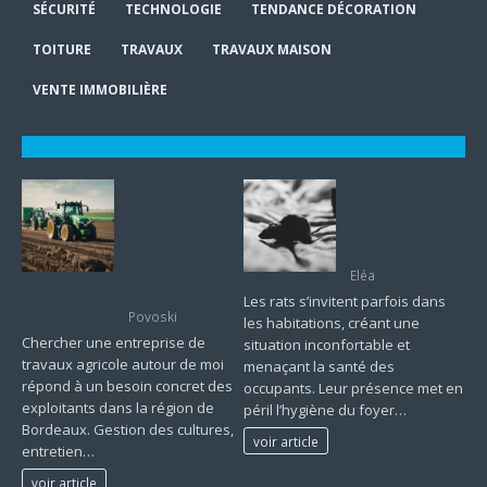
SÉCURITÉ
TECHNOLOGIE
TENDANCE DÉCORATION
TOITURE
TRAVAUX
TRAVAUX MAISON
VENTE IMMOBILIÈRE
Ouvrier agricole
Comment traiter
à Bordeaux :
efficacement une
pourquoi CGC
infestation de
Services domine-
rats à la maison
t-il le classement
Eléa
de l’excellence ?
Les rats s’invitent parfois dans
Povoski
les habitations, créant une
Chercher une entreprise de
situation inconfortable et
travaux agricole autour de moi
menaçant la santé des
répond à un besoin concret des
occupants. Leur présence met en
exploitants dans la région de
péril l’hygiène du foyer…
Bordeaux. Gestion des cultures,
voir article
entretien…
voir article