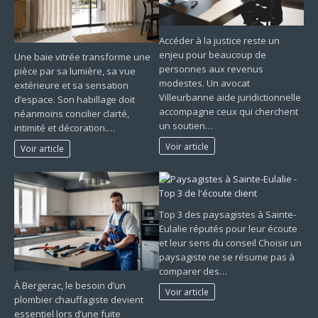
Accéder à la justice reste un
enjeu pour beaucoup de
Une baie vitrée transforme une
personnes aux revenus
pièce par sa lumière, sa vue
modestes. Un avocat
extérieure et sa sensation
Villeurbanne aide juridictionnelle
d’espace. Son habillage doit
accompagne ceux qui cherchent
néanmoins concilier clarté,
un soutien…
intimité et décoration.…
Voir article
Voir article
Top 3 des paysagistes à Sainte-
Eulalie réputés pour leur écoute
et leur sens du conseil Choisir un
paysagiste ne se résume pas à
comparer des…
À Bergerac, le besoin d’un
Voir article
plombier chauffagiste devient
essentiel lors d’une fuite