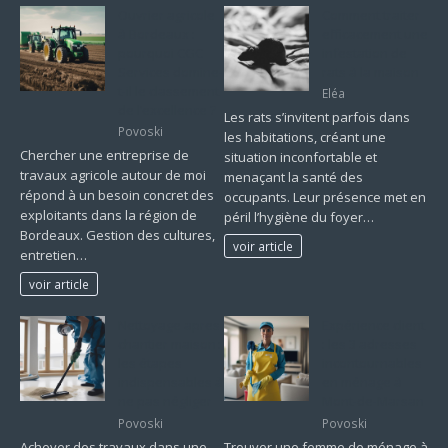
Ouvrier agricole
Comment traiter
à Bordeaux :
efficacement une
pourquoi CGC
infestation de
Services domine-
rats à la maison
t-il le classement
Eléa
de l’excellence ?
Les rats s’invitent parfois dans
Povoski
les habitations, créant une
Chercher une entreprise de
situation inconfortable et
travaux agricole autour de moi
menaçant la santé des
répond à un besoin concret des
occupants. Leur présence met en
exploitants dans la région de
péril l’hygiène du foyer…
Bordeaux. Gestion des cultures,
voir article
entretien…
voir article
Nettoyage apres
Expérience client
chantier maison :
: les 3 adresses
les étapes
incontournables
indispensables à
en ménage à
ne pas négliger
Mont-de-Marsan
Povoski
Povoski
Achever des travaux dans une
Trouver une femme de ménage à