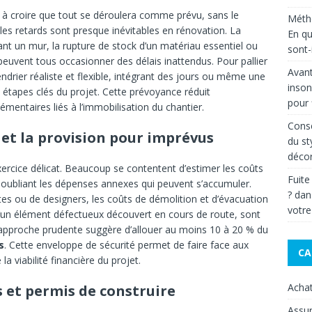
e à croire que tout se déroulera comme prévu, sans le
Métho
les retards sont presque inévitables en rénovation. La
En qu
nt un mur, la rupture de stock d’un matériau essentiel ou
sont-i
 peuvent tous occasionner des délais inattendus. Pour pallier
Avant
alendrier réaliste et flexible, intégrant des jours ou même une
inson
 étapes clés du projet. Cette prévoyance réduit
pour 
émentaires liés à l’immobilisation du chantier.
Conse
 et la provision pour imprévus
du st
décor
ercice délicat. Beaucoup se contentent d’estimer les coûts
Fuite
 oubliant les dépenses annexes qui peuvent s’accumuler.
?
da
ctes ou de designers, les coûts de démolition et d’évacuation
votre
’un élément défectueux découvert en cours de route, sont
approche prudente suggère d’allouer au moins 10 à 20 % du
s
. Cette enveloppe de sécurité permet de faire face aux
CA
 viabilité financière du projet.
Acha
 et permis de construire
Assu