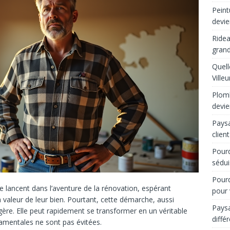
Peint
devie
Ridea
grand
Quell
Ville
Plomb
devie
Paysa
client
Pourq
sédui
Pourq
e lancent dans l’aventure de la rénovation, espérant
pour 
 valeur de leur bien. Pourtant, cette démarche, aussi
Paysa
légère. Elle peut rapidement se transformer en un véritable
diffé
damentales ne sont pas évitées.