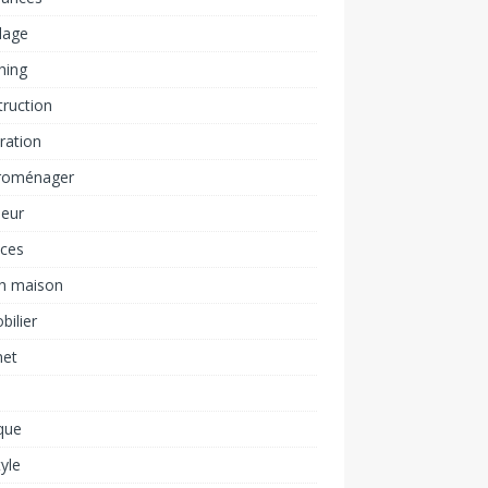
lage
hing
ruction
ration
troménager
ieur
nces
ch maison
ilier
net
n
ique
tyle