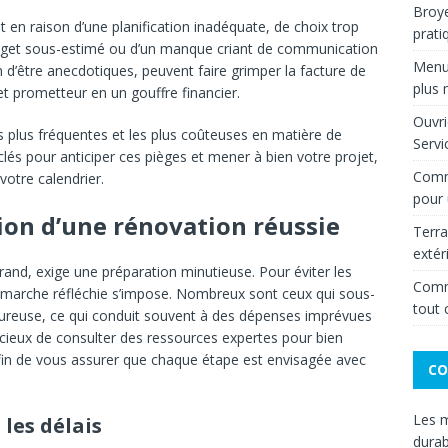
Broye
 en raison d’une planification inadéquate, de choix trop
prati
dget sous-estimé ou d’un manque criant de communication
Menui
n d’être anecdotiques, peuvent faire grimper la facture de
plus
t prometteur en un gouffre financier.
Ouvri
s plus fréquentes et les plus coûteuses en matière de
Servi
 clés pour anticiper ces pièges et mener à bien votre projet,
Comme
votre calendrier.
pour 
tion d’une rénovation réussie
Terra
extér
u grand, exige une préparation minutieuse. Pour éviter les
Comme
démarche réfléchie s’impose. Nombreux sont ceux qui sous-
tout 
goureuse, ce qui conduit souvent à des dépenses imprévues
udicieux de consulter des ressources expertes pour bien
fin de vous assurer que chaque étape est envisagée avec
CO
Les m
 les délais
durab