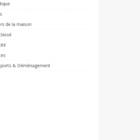
tique
rs
rs de la maison
classé
cité
ces
sports & Déménagement