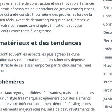
les en matière de construction et de rénovation. Se lancer
Brico
 permis nécessaires peut entraîner de graves conséquences.
ce qui a été construit, ou même des problèmes lors de la
Coac
ien réels. Avant de démarrer quoi que ce soit, prenez le
Const
e votre commune. Une simple vérification peut vous
 coûts exorbitants à long terme.
Déco
Elec
 matériaux et des tendances
Extér
 sont souvent les aspects les plus agréables d’une
Fina
ation dans ces domaines peut entraîner des dépenses
l est facile de se laisser emporter par l’enthousiasme, mais
Hite
able.
Immob
éphémères
Inter
Jardi
sociaux regorgent d’idées séduisantes, mais les tendances
our un style très marqué et éphémère pour des éléments
Jurid
rendre votre intérieur rapidement démodé. Privilégiez des
Lifes
s éléments majeurs (cuisine, salle de bain, revêtements de