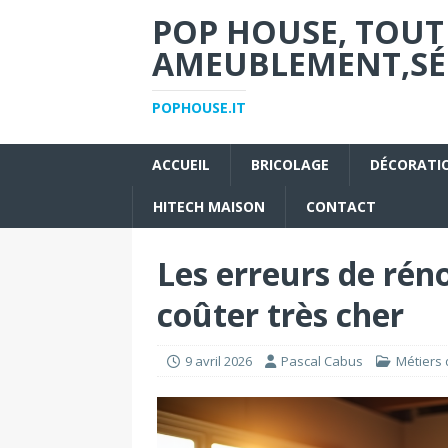
POP HOUSE, TOUT
AMEUBLEMENT,SÉC
POPHOUSE.IT
ACCUEIL
BRICOLAGE
DÉCORATI
HITECH MAISON
CONTACT
Les erreurs de rén
coûter très cher
9 avril 2026
Pascal Cabus
Métiers 