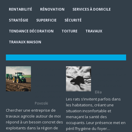
RENTABILITÉ
RÉNOVATION
SERVICES À DOMICILE
STRATÉGIE
SUPERFICIE
SÉCURITÉ
TENDANCE DÉCORATION
TOITURE
TRAVAUX
TRAVAUX MAISON
Ouvrier agricole
Comment traiter
à Bordeaux :
efficacement une
pourquoi CGC
infestation de
Services domine-
rats à la maison
t-il le classement
Eléa
de l’excellence ?
Les rats s’invitent parfois dans
Povoski
les habitations, créant une
Chercher une entreprise de
situation inconfortable et
travaux agricole autour de moi
menaçant la santé des
répond à un besoin concret des
occupants. Leur présence met en
exploitants dans la région de
péril l’hygiène du foyer…