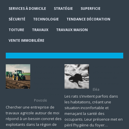
SERVICES À DOMICILE
STRATÉGIE
SUPERFICIE
SÉCURITÉ
TECHNOLOGIE
TENDANCE DÉCORATION
TOITURE
TRAVAUX
TRAVAUX MAISON
VENTE IMMOBILIÈRE
Ouvrier agricole
Comment traiter
à Bordeaux :
efficacement une
pourquoi CGC
infestation de
Services domine-
rats à la maison
t-il le classement
Eléa
de l’excellence ?
Les rats s’invitent parfois dans
Povoski
les habitations, créant une
Chercher une entreprise de
situation inconfortable et
travaux agricole autour de moi
menaçant la santé des
répond à un besoin concret des
occupants. Leur présence met en
exploitants dans la région de
péril l’hygiène du foyer…