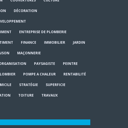
ON
COUVERTURES
CULTURE
SON
DÉCORATION
VELOPPEMENT
TIMENT
ENTREPRISE DE PLOMBERIE
ÂTIMENT
FINANCE
IMMOBILIER
JARDIN
ISON
MAÇONNERIE
ORGANISATION
PAYSAGISTE
PEINTRE
LOMBIER
POMPE A CHALEUR
RENTABILITÉ
MICILE
STRATÉGIE
SUPERFICIE
ATION
TOITURE
TRAVAUX