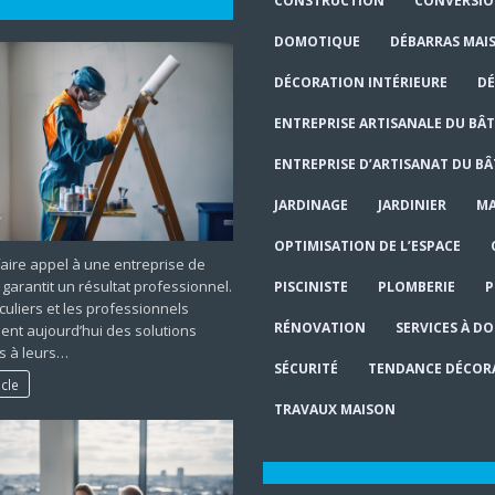
CONSTRUCTION
CONVERSI
DOMOTIQUE
DÉBARRAS MAI
DÉCORATION INTÉRIEURE
DÉ
ENTREPRISE ARTISANALE DU BÂ
ENTREPRISE D’ARTISANAT DU B
JARDINAGE
JARDINIER
MA
OPTIMISATION DE L’ESPACE
faire appel à une entreprise de
 garantit un résultat professionnel.
PISCINISTE
PLOMBERIE
P
iculiers et les professionnels
RÉNOVATION
SERVICES À DO
ent aujourd’hui des solutions
s à leurs…
SÉCURITÉ
TENDANCE DÉCOR
icle
TRAVAUX MAISON