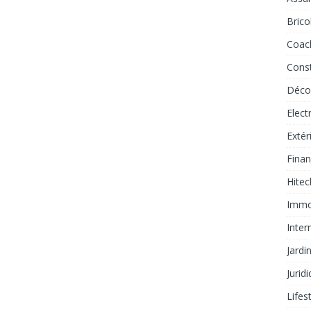
Brico
Coac
Const
Déco
Elec
Extér
Fina
Hite
Immob
Inter
Jardi
Jurid
Lifes