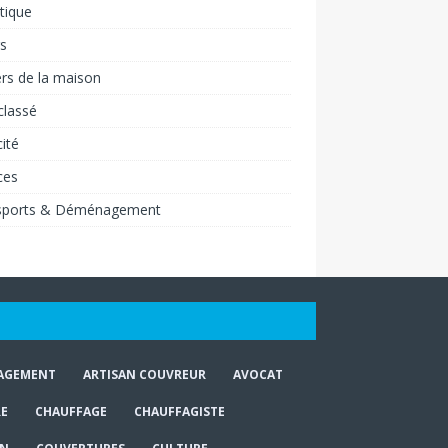
tique
rs
rs de la maison
classé
cité
ces
sports & Déménagement
AGEMENT
ARTISAN COUVREUR
AVOCAT
E
CHAUFFAGE
CHAUFFAGISTE