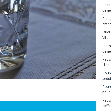
Peint
devie
Ridea
grand
Quell
Ville
Plomb
devie
Paysa
client
Pourq
sédui
Pourq
pour 
Paysa
diffé