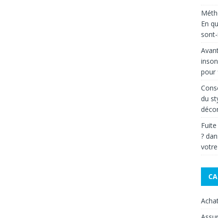
Métho
En qu
sont-i
Avant
inson
pour 
Conse
du st
décor
Fuite
?
da
votre
CA
Acha
Assu