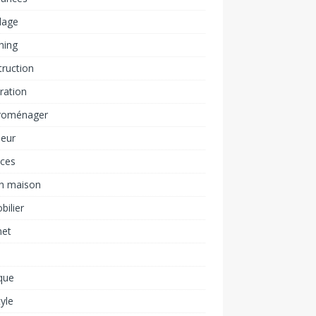
lage
hing
ruction
ration
troménager
ieur
nces
ch maison
ilier
net
n
ique
tyle