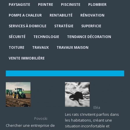
PAYSAGISTE
PEINTRE
PISCINISTE
PLOMBIER
POMPE A CHALEUR
RENTABILITÉ
RÉNOVATION
SERVICES À DOMICILE
STRATÉGIE
SUPERFICIE
SÉCURITÉ
TECHNOLOGIE
TENDANCE DÉCORATION
TOITURE
TRAVAUX
TRAVAUX MAISON
VENTE IMMOBILIÈRE
Ouvrier agricole
Comment traiter
à Bordeaux :
efficacement une
pourquoi CGC
infestation de
Services domine-
rats à la maison
t-il le classement
Eléa
de l’excellence ?
Les rats s’invitent parfois dans
Povoski
les habitations, créant une
Chercher une entreprise de
situation inconfortable et