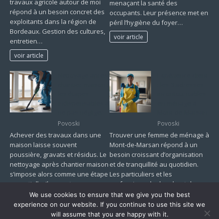
travaux agricole autour de moi
menaçant la santé des
répond à un besoin concret des
occupants. Leur présence met en
exploitants dans la région de
péril l’hygiène du foyer…
Bordeaux. Gestion des cultures,
voir article
entretien…
voir article
Nettoyage apres
Expérience client
chantier maison :
: les 3 adresses
les étapes
incontournables
indispensables à
en ménage à
ne pas négliger
Mont-de-Marsan
Povoski
Povoski
Achever des travaux dans une
Trouver une femme de ménage à
maison laisse souvent
Mont-de-Marsan répond à un
poussière, gravats et résidus. Le
besoin croissant d’organisation
nettoyage après chantier maison
et de tranquillité au quotidien.
s’impose alors comme une étape
Les particuliers et les
essentielle. Il permet…
professionnels cherchent des…
We use cookies to ensure that we give you the best
voir article
voir article
experience on our website. If you continue to use this site we
will assume that you are happy with it.