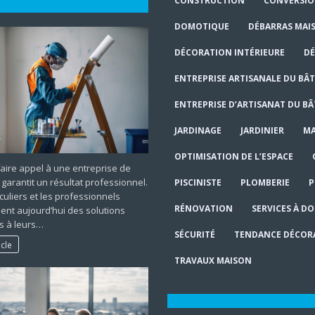
CONSTRUCTION
CONVERSI
DOMOTIQUE
DÉBARRAS MAI
DÉCORATION INTÉRIEURE
DÉ
ENTREPRISE ARTISANALE DU BÂ
ENTREPRISE D’ARTISANAT DU B
JARDINAGE
JARDINIER
MA
OPTIMISATION DE L’ESPACE
faire appel à une entreprise de
 garantit un résultat professionnel.
PISCINISTE
PLOMBERIE
P
iculiers et les professionnels
RÉNOVATION
SERVICES À DO
ent aujourd’hui des solutions
s à leurs…
SÉCURITÉ
TENDANCE DÉCOR
icle
TRAVAUX MAISON