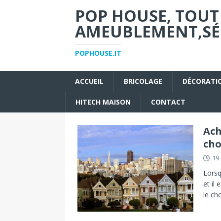
POP HOUSE, TOUT
AMEUBLEMENT,SÉC
POPHOUSE.IT
ACCUEIL
BRICOLAGE
DÉCORATI
HITECH MAISON
CONTACT
Ach
cho
19
Lorsq
et il
le ch