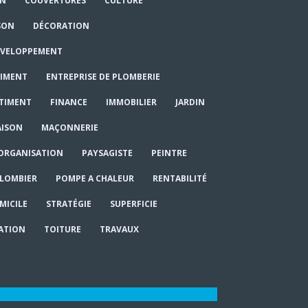
ON
COUVERTURES
CULTURE
SON
DÉCORATION
VELOPPEMENT
TIMENT
ENTREPRISE DE PLOMBERIE
ÂTIMENT
FINANCE
IMMOBILIER
JARDIN
ISON
MAÇONNERIE
ORGANISATION
PAYSAGISTE
PEINTRE
LOMBIER
POMPE A CHALEUR
RENTABILITÉ
MICILE
STRATÉGIE
SUPERFICIE
ATION
TOITURE
TRAVAUX