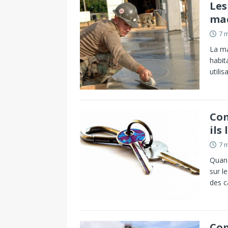
Les
ma
7 
La ma
habit
utili
Com
ils
7 
Quand
sur l
des c
Com