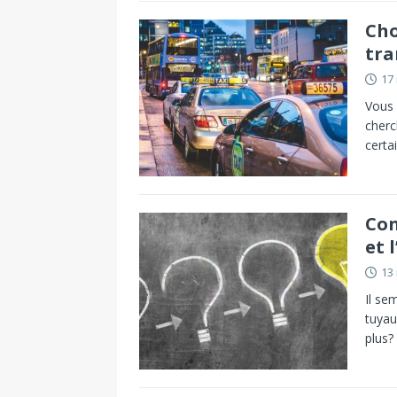
Cho
tra
17
Vous 
cherc
certa
Con
et 
13
Il se
tuyau
plus?