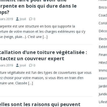
rpente en bois qui dure dans le
Brico
mps?
Coac
mars 2019
José
0
Const
arpente est une structure en bois qui supporte la
Déco
rture de votre maison et les charges extérieures qui s’y
e (neige, pluie…). C’est une
[…]
Elec
Extér
tallation d’une toiture végétalisée :
Fina
tactez un couvreur expert
Hite
mars 2019
José
0
Immob
iture végétalisée est l’un des types de couvertures que vous
z choisir pour votre maison, si vous êtes en train d’en
Inter
ruire une. Classée
[…]
Jardi
Jurid
Lifes
lles sont les raisons qui peuvent