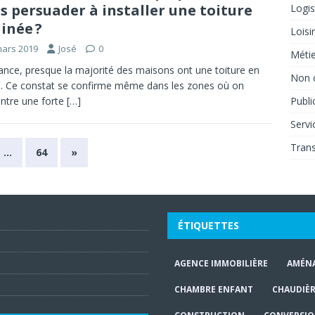
s persuader à installer une toiture
Logis
linée ?
Loisi
mars 2019
José
0
Métie
ance, presque la majorité des maisons ont une toiture en
Non 
. Ce constat se confirme même dans les zones où on
ntre une forte
[…]
Publi
Servi
Tran
…
64
»
ÉTIQUETTES
AGENCE IMMOBILIÈRE
AMÉN
CHAMBRE ENFANT
CHAUDIÈR