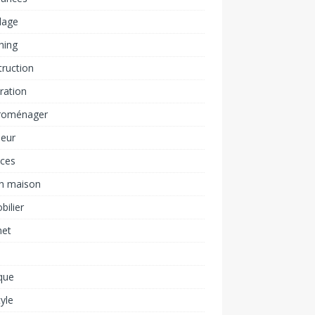
lage
hing
ruction
ration
troménager
ieur
nces
ch maison
ilier
net
n
ique
tyle