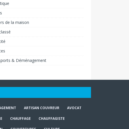
tique
rs
rs de la maison
classé
cité
ces
sports & Déménagement
AGEMENT
ARTISAN COUVREUR
AVOCAT
E
CHAUFFAGE
CHAUFFAGISTE