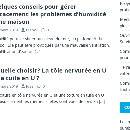
Broye
lques conseils pour gérer
prati
icacement les problèmes d’humidité
Menui
ne maison
plus
 mars 2019
Franck
0
Ouvri
idité peut se situer au niveau du mur, du plafond et du
Servi
sol. Elle peut être provoquée par une mauvaise ventilation,
Comme
nfiltration d’eau ou
[…]
pour 
Terra
uelle choisir? La tôle nervurée en U
extér
la tuile en U ?
Comme
 mars 2019
José
0
tout 
oiture en tôle nervurée en U et une toiture en tuile en U
visuellement les mêmes si elles sont vues de loin. En
[…]
CO
Les m
durab