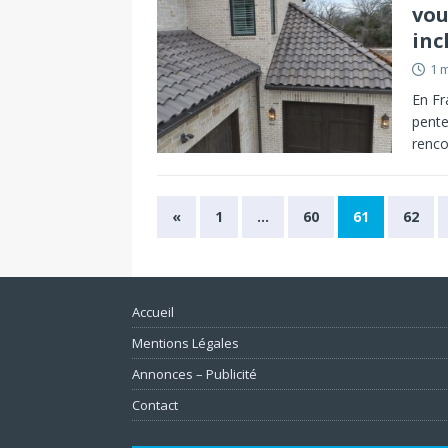
vou
inc
1 
En Fr
pente
renco
«
1
…
60
61
62
Accueil
Mentions Légales
Annonces – Publicité
Contact