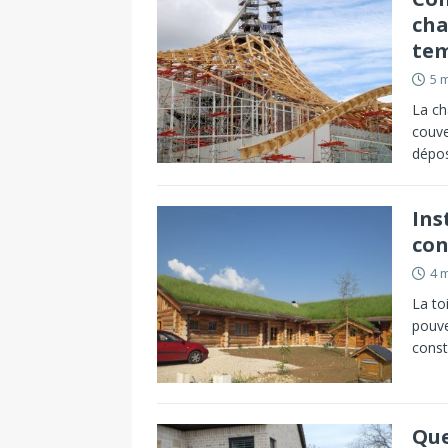
cha
te
5 
La ch
couve
dépos
Ins
con
4 
La to
pouve
const
Que