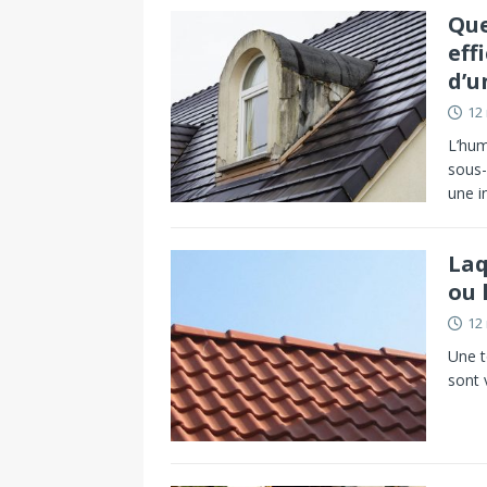
Que
eff
d’u
12
L’hum
sous-
une i
Laq
ou 
12
Une t
sont 