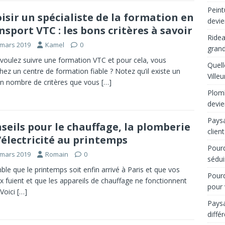
Peint
isir un spécialiste de la formation en
devie
nsport VTC : les bons critères à savoir
Ridea
 mars 2019
Kamel
0
grand
voulez suivre une formation VTC et pour cela, vous
Quell
hez un centre de formation fiable ? Notez qu’il existe un
Ville
in nombre de critères que vous
[…]
Plomb
devie
Paysa
seils pour le chauffage, la plomberie
client
l’électricité au printemps
Pourq
 mars 2019
Romain
0
sédui
mble que le printemps soit enfin arrivé à Paris et que vos
Pourq
x fuient et que les appareils de chauffage ne fonctionnent
pour 
 Voici
[…]
Paysa
diffé