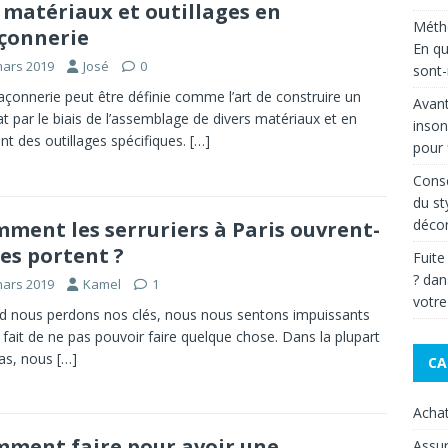
 matériaux et outillages en
Métho
çonnerie
En qu
mars 2019
José
0
sont-i
çonnerie peut être définie comme l’art de construire un
Avant
at par le biais de l’assemblage de divers matériaux et en
inson
sant des outillages spécifiques.
[…]
pour 
Conse
du st
décor
ment les serruriers à Paris ouvrent-
 les portent ?
Fuite
?
da
mars 2019
Kamel
1
votre
 nous perdons nos clés, nous nous sentons impuissants
e fait de ne pas pouvoir faire quelque chose. Dans la plupart
as, nous
[…]
CA
Acha
ment faire pour avoir une
Assu